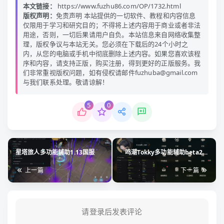
本文链接：
https://www.fuzhu86.com/OP/1732.html
版权声明：
免责声明 本站提供的一切软件、教程和内容信息
仅限用于学习和研究目的；不得将上述内容用于商业或者非法
用途，否则，一切后果请用户自负。本站信息来自网络收集整
理，版权争议与本站无关。您必须在下载后的24个小时之
内，从您的电脑或手机中彻底删除上述内容。如果您喜欢该程
序和内容，请支持正版，购买注册，得到更好的正版服务。我
们非常重视版权问题，如有侵权请邮件fuzhuba@gmail.com
与我们联系处理。敬请谅解！
5
0
星塔旅人多功能辅助1.13国服
鸣潮Tokky多功能辅助beta2国
际服测试版
上一篇
下一篇
请登录后发表评论