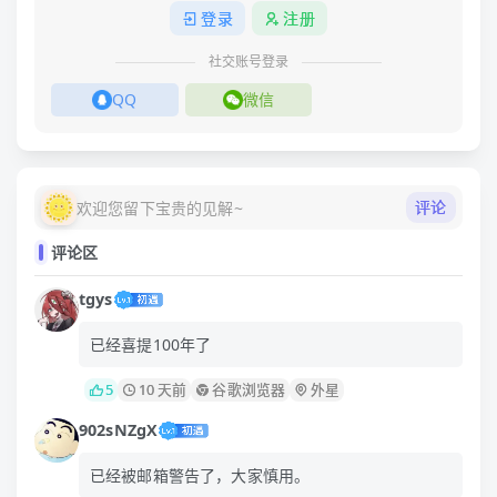
登录
注册
社交账号登录
QQ
微信
评论
欢迎您留下宝贵的见解~
评论区
tgys
已经喜提100年了
5
10 天前
谷歌浏览器
外星
902sNZgX
已经被邮箱警告了，大家慎用。