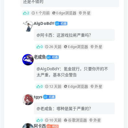
还是不错的
2
1 个月前
Edge浏览器
外星
AlgDoBdY
@阿卡西：这游戏拉闸严重吗？
0
26 天前
Edge浏览器
外星
老咸鱼
@AlgDoBdY：氪金就行，只要你开的不
太严重，基本只会警告
0
12 天前
Edge浏览器
外星
tgys
@老咸鱼：哪种是属于严重的？
0
10 天前
谷歌浏览器
外星
阿卡西