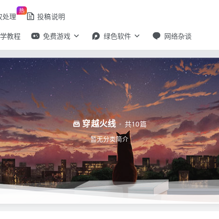
热
权处理
投稿说明
自学教程
免费游戏
绿色软件
网络杂谈
穿越火线
共10篇
暂无分类简介