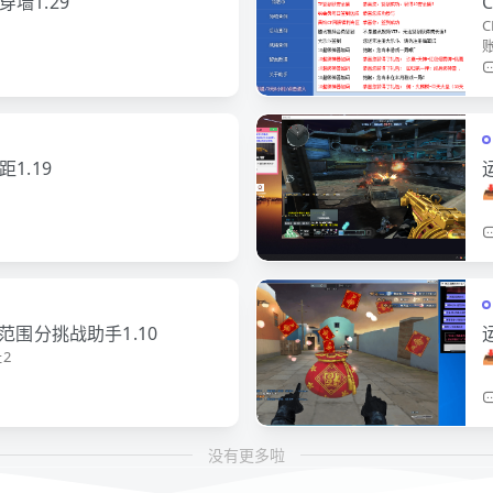
墙1.29
C
1.19
范围分挑战助手1.10
2
没有更多啦