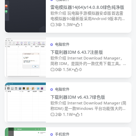
雷电模拟器14(64)v14.0.8.0绿色纯净版
软件介绍 玩电脑手游模拟器安卓版首选雷
电模拟器9.0最新版采用Android 9版本内
核.雷电安卓模拟器最新版,支持OpenGL3.1
3
1.3W+
1
模式3D渲染,游戏稳定多开无压力,提供谷歌
电脑软件
下载利器IDM 6.43.7注册版
软件介绍 Internet Download Manager，
简称 IDM，是国外的一款优秀下载工具。
目前凭借着下载计算的速度优势在外媒网站
0
1.5K+
0
中均受好评，现在已被多数国人熟知。I
电脑软件
下载利器IDM v6.43.7绿色版
软件介绍 Internet Download Manager (简
称IDM) 是一款Windows 平台功能强大的多
线程下载工具，国外非常受欢迎。支持断点
2
1.1W+
1
续传，支持嗅探视频音频
手机软件