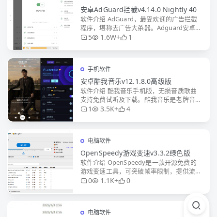
安卓AdGuard拦截v4.14.0 Nightly 40
软件介绍 AdGuard，最受欢迎的广告拦截
程序，堪称去广告大杀器。Adguard安卓版
无需ROOT权限，可拦截所有应用和浏览器
5
1.6W+
1
的广告。具有广告内容拦截跟踪器（包括：
广告拦截过
手机软件
安卓酷我音乐v12.1.8.0高级版
软件介绍 酷我音乐手机版，无损音质歌曲
支持免费试听及下载。酷我音乐是老牌音乐
播放软件，供智能煲机、蝰蛇音效、AI智能
1
3.5K+
4
音效、听歌识曲、KTV点歌等功能。专业的
音频解码技术，实现各
电脑软件
OpenSpeedy游戏变速v3.3.2绿色版
软件介绍 OpenSpeedy是一款开源免费的
游戏变速工具，可突破帧率限制，提供流畅
加速体验。支持自定义变速倍率，兼容多种
0
1.1K+
0
游戏引擎，低资源占用，适用于x86和x64
平台。软件无
电脑软件