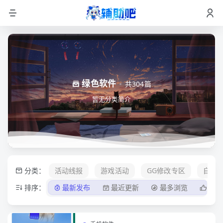
绿色软件
共304篇
暂无分类简介
分类：
活动线报
游戏活动
GG修改专区
自学
排序：
最新发布
最近更新
最多浏览
最多