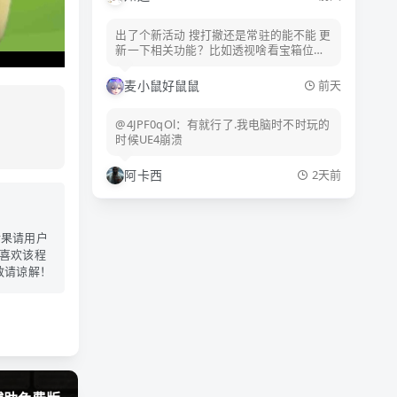
出了个新活动 搜打撤还是常驻的能不能 更
新一下相关功能？比如透视啥看宝箱位置
啥的？就物资透 不然到处跑 好麻烦 额啊
麦小鼠好鼠鼠
前天
@4JPF0qOl：有就行了.我电脑时不时玩的
时候UE4崩溃
阿卡西
2天前
后果请用户
喜欢该程
敬请谅解！