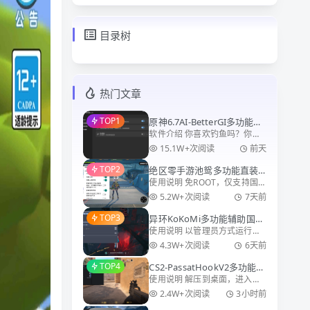
目录树
热门文章
TOP1
原神6.7AI-BetterGI多功能自
软件介绍 你喜欢钓鱼吗？你想
动工具0.63.0
玩七圣召唤吗？你是否想要跳
15.1W+次阅读
前天
过不爱看的剧情？你做完所有
TOP2
绝区零手游池鸳多功能直装3.
邀约了吗？ 是否对日复一日的
使用说明 免ROOT，仅支持国服
1国服
重复点击感到疲劳？ BetterGI
直接安装使用 问题说明 安卓14
，一个基于计算机视觉技术，
5.2W+次阅读
7天前
及以下使用 绝区零检测和原神
意图
TOP3
异环KoKoMi多功能辅助国
同等，请谨慎使用
使用说明 以管理员方式运行
服/国际服
kokomi.exe 然后打开游戏，按
4.3W+次阅读
6天前
照图里面的步骤操作即可 更新
TOP4
CS2-PassatHookV2多功能辅
日志 适配最新版游戏
使用说明 解压到桌面，进入游
助
戏到大厅 以管理员方式运行辅
2.4W+次阅读
3小时前
助 Insert开关菜单 暂时不清楚