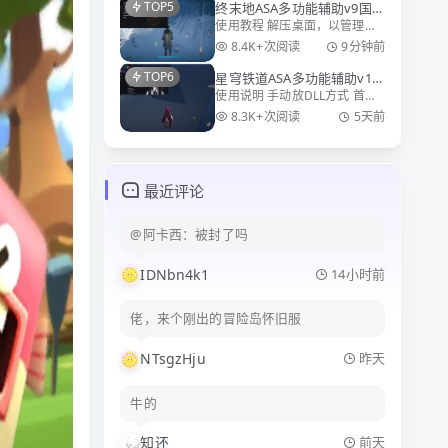
TOP5
终末地ASA多功能辅助v9国
V2版本，偏移是写死的，还是
使用教程 解压桌面，以管理员
服/国际服
云更新，如果没效果就挂梯子
方式运行Launcher.exe 选择游
使用 更新说明 8.4： 小型
8.4K+次阅读
9分钟前
戏路径例如：E:\Hypergryph
TOP6
星穹铁道ASA多功能辅助v14
Launcher\games\EndField
使用说明 手动放DLL方式 首次
国服/国际服
Game\Endfi
使用asa，先打开你的游戏安装
8.3K+次阅读
5天前
目录，例如
E:\HoYoPlay\games\Star Rail
Games，找到文件config.cfg删
掉它，
最近评论
@阿卡西：被封了吗
IDNbn4k1
14小时前
佬，来个刚出的冒险岛怀旧服
NTsgzHju
昨天
牛的
知还
前天