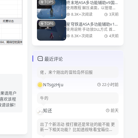
TOP5
终末地ASA多功能辅助v9国
E:\Hypergryph
使用教程 解压桌面，以管理员
服/国际服
Launcher\games\Arknights
方式运行Launcher.exe 选择游
Game\A
8.3K+次阅读
3天前
戏路径例如：E:\Hypergryph
TOP6
星穹铁道ASA多功能辅助v14
Launcher\games\EndField
使用说明 手动放DLL方式 首次
国服/国际服
Game\Endfi
使用asa，先打开你的游戏安装
8.3K+次阅读
4天前
目录，例如
E:\HoYoPlay\games\Star Rail
Games，找到文件config.cfg删
掉它，
最近评论
佬，来个刚出的冒险岛怀旧服
NTsgzHju
22小时前
后果请用户
牛的
喜欢该程
敬请谅解！
知还
前天
出了个新活动 搜打撤还是常驻的能不能 更
新一下相关功能？比如透视啥看宝箱位置
啥的？就物资透 不然到处跑 好麻烦 额啊