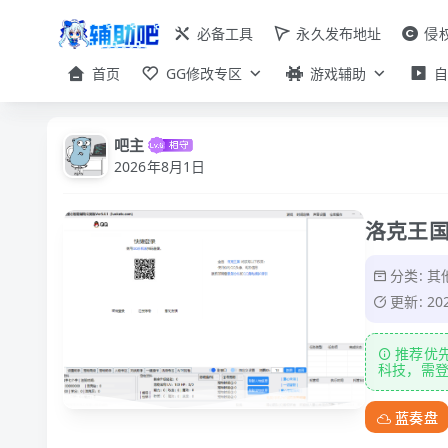
必备工具
永久发布地址
侵
首页
GG修改专区
游戏辅助
吧主
2026年8月1日
洛克王国童
分类:
其
更新: 2
推荐优
科技，需
蓝奏盘