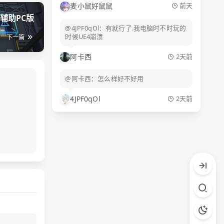
麦小鼠好鼠鼠
前天
辅助PC版
@4JPF0qOl：有就行了.我电脑时不时玩的
时候UE4崩溃
下一篇
阿卡西
2天前
@阿卡西：怎么样好不好用
4JPF0qOl
2天前