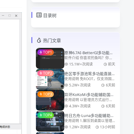
目录树
热门文章
TOP1
原神6.7AI-BetterGI多功能自
软件介绍 你喜欢钓鱼吗？你想
动工具0.63.0
玩七圣召唤吗？你是否想要跳
15.1W+次阅读
前天
过不爱看的剧情？你做完所有
TOP2
绝区零手游池鸳多功能直装3.
邀约了吗？ 是否对日复一日的
使用说明 免ROOT，仅支持国服
1国服
重复点击感到疲劳？ BetterGI
直接安装使用 问题说明 安卓14
，一个基于计算机视觉技术，
5.2W+次阅读
6天前
及以下使用 绝区零检测和原神
意图
TOP3
异环KoKoMi多功能辅助国
同等，请谨慎使用
使用说明 以管理员方式运行
服/国际服
kokomi.exe 然后打开游戏，按
4.3W+次阅读
6天前
照图里面的步骤操作即可 更新
TOP4
明日方舟-Luna多功能辅助0.
日志 适配最新版游戏
使用说明 1.解压到桌面以管理
2.9国服/B服
员方式运行VMDumper.exe，
1.2W+次阅读
13小时前
选择游戏路径，例如：