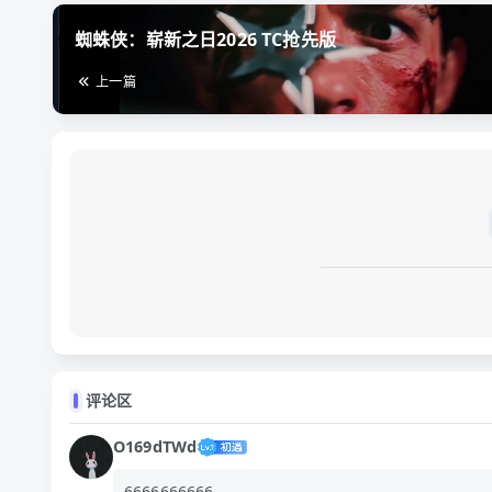
蜘蛛侠：崭新之日2026 TC抢先版
上一篇
评论区
O169dTWd
6666666666